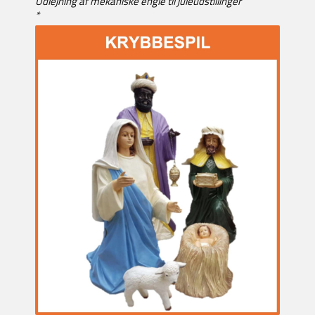
Udlejning af mekaniske engle til juleudstillinger
*