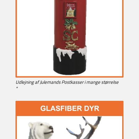
Udlejning af Julemands Postkasser i mange størrelse
*