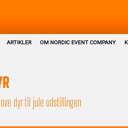
ARTIKLER
OM NORDIC EVENT COMPANY
K
YR
ove dyr til jule udstillingen