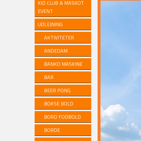
KID CLUB & MASKOT
EVENT
UDLEJNING
AKTIVITETER
ANDEDAM
BANKO MASKINE
BAR
BEER PONG
BOKSE BOLD
BORD FODBOLD
BORDE