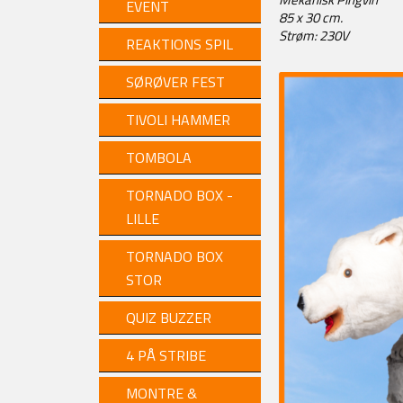
EVENT
85 x 30 cm.
Strøm: 230V
REAKTIONS SPIL
SØRØVER FEST
TIVOLI HAMMER
TOMBOLA
TORNADO BOX -
LILLE
TORNADO BOX
STOR
QUIZ BUZZER
4 PÅ STRIBE
MONTRE &