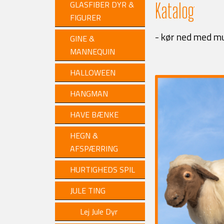
GLASFIBER DYR &
Katalog
FIGURER
- kør ned med mu
GINE &
MANNEQUIN
HALLOWEEN
HANGMAN
HAVE BÆNKE
HEGN &
AFSPÆRRING
HURTIGHEDS SPIL
JULE TING
Lej Jule Dyr