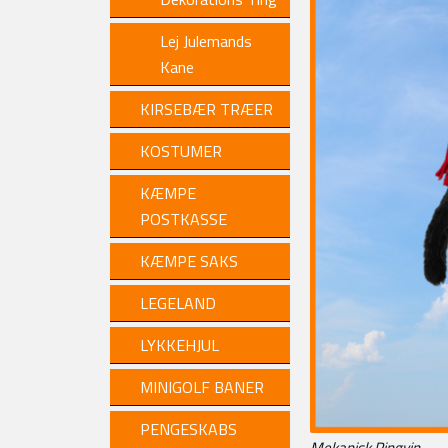
Lej Julemands
Kane
KIRSEBÆR TRÆER
KOSTUMER
KÆMPE
POSTKASSE
KÆMPE SAKS
LEGELAND
LYKKEHJUL
MINIGOLF BANER
PENGESKABS
Mekanisk Pingvin