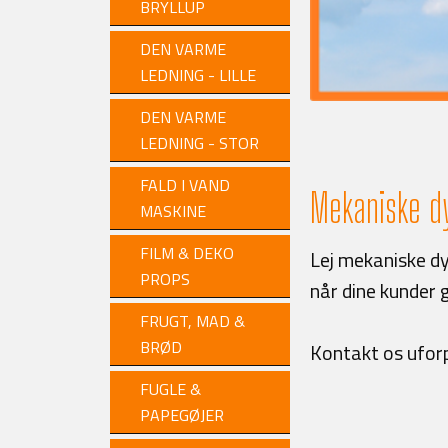
BRYLLUP
DEN VARME
LEDNING - LILLE
DEN VARME
LEDNING - STOR
FALD I VAND
Mekaniske dy
MASKINE
FILM & DEKO
Lej mekaniske dyr
PROPS
når dine kunder g
FRUGT, MAD &
BRØD
Kontakt os ufor
FUGLE &
PAPEGØJER