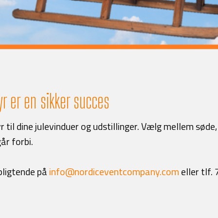
r er en sikker succes
 til dine julevinduer og udstillinger. Vælg mellem søde
år forbi.
pligtende på
info@nordiceventcompany.com
eller tlf.