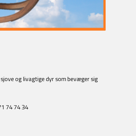
, sjove og livagtige dyr som bevæger sig
 71 74 74 34