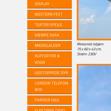
DISPLAY
WESTERN FEST
TEATER SPEJLE
KÆMPE SKAK
Mekanisk Isbjørn
MIDDELALDER
75 x 60 x 43 cm.
Strøm: 230V
KUFFERTER &
VOGN
UDSTOPPEDE DYR
LONDON TELEFON
BOX
PARISER HJUL
ELEKTRISK DART