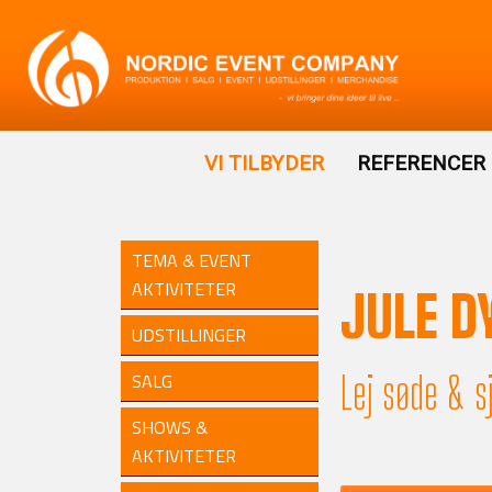
VI TILBYDER
REFERENCER
TEMA & EVENT
AKTIVITETER
JULE D
UDSTILLINGER
Lej søde & sj
SALG
SHOWS &
AKTIVITETER