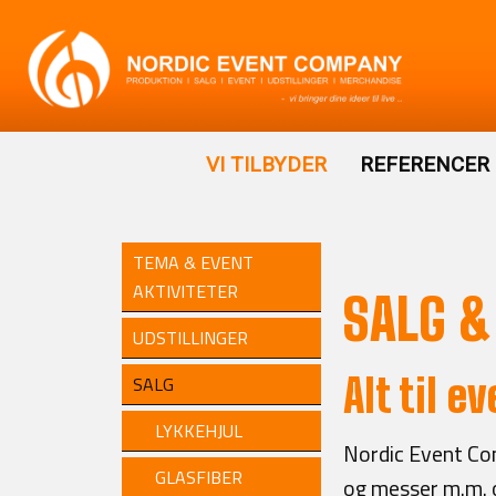
VI TILBYDER
REFERENCER
TEMA & EVENT
AKTIVITETER
SALG &
UDSTILLINGER
Alt til e
SALG
LYKKEHJUL
Nordic Event Com
GLASFIBER
og messer m.m. og