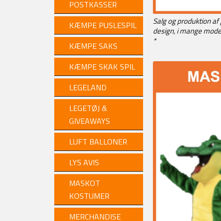
POSTKASSER
Salg og produktion af 
KÆMPE PUSLESPIL
design, i mange model
*
KÆMPE SAKS
KÆMPE SKAK SPIL
LEGELAND
LEGETØJ &
GIVEAWAYS
LUFT BALLONER
LYS AVIS
MASKOT
KOSTUMER
MERCHANDISE