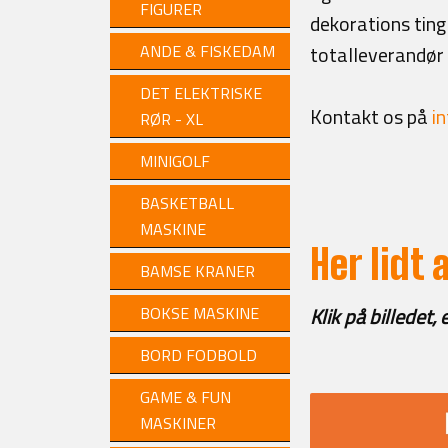
FIGURER
dekorations ting 
ANDE & FISKEDAM
totalleverandør a
DET ELEKTRISKE
Kontakt os på
i
RØR - XL
MINIGOLF
BASKETBALL
MASKINE
Her lidt 
BAMSE KRANER
BOKSE MASKINE
Klik på billedet, 
BORD FODBOLD
GAME & FUN
MASKINER