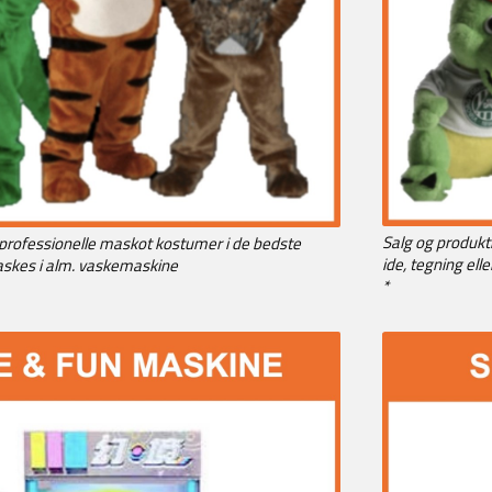
Salg og produkti
 professionelle maskot kostumer i de bedste
ide, tegning eller
askes i alm. vaskemaskine
*