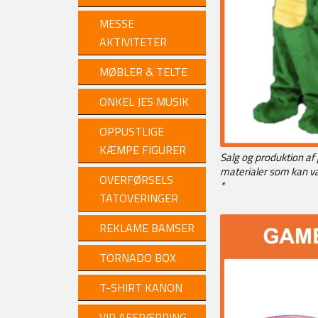
MESSE
AKTIVITETER
MØBLER & TELTE
ONKEL JES MUSIK
OPPUSTLIGE
KÆMPE FIGURER
Salg og produktion af
materialer som kan v
OVERFØRSELS
*
TATOVERINGER
REKLAME BAMSER
TORNADO BOX
T-SHIRT KANON
VIP AFSPÆRRING