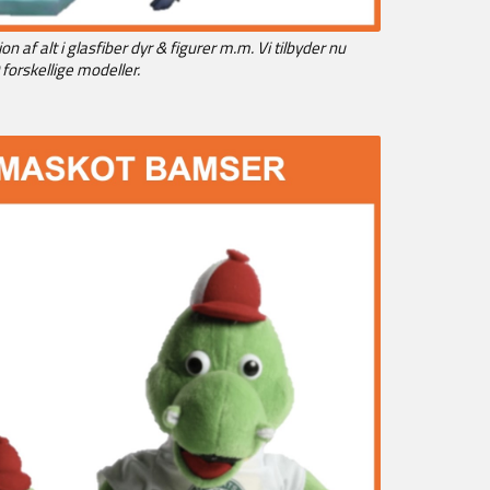
n af alt i glasfiber dyr & figurer m.m. Vi tilbyder nu
forskellige modeller.