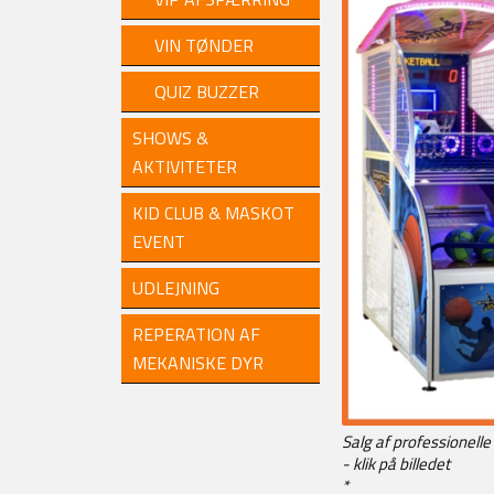
VIN TØNDER
QUIZ BUZZER
SHOWS &
AKTIVITETER
KID CLUB & MASKOT
EVENT
UDLEJNING
REPERATION AF
MEKANISKE DYR
Salg af professionel
- klik på billedet
*