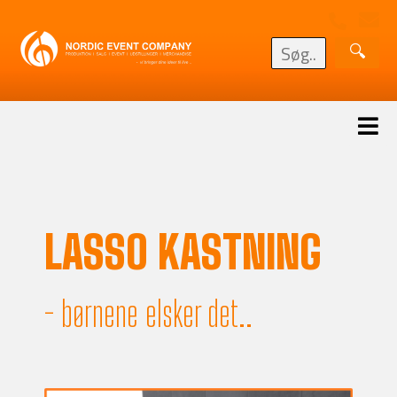
LASSO KASTNING
- børnene elsker det..