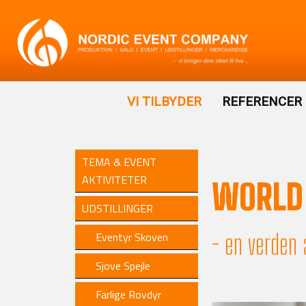
VI TILBYDER
REFERENCER
TEMA & EVENT
AKTIVITETER
WORLD 
UDSTILLINGER
- en verden 
Eventyr Skoven
Sjove Spejle
Farlige Rovdyr