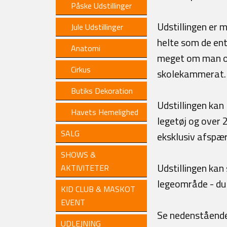
Påske Udstillinger
Udstillingen er 
Jule Udstillinger
helte som de ent
Anatomi
meget om man opl
Cirkus
skolekammerat.
Butiks Dekoration
Udstillingen kan 
Havets Hemelighed
legetøj og over 
SALG
eksklusiv afspær
SHOWS &
Udstillingen ka
AKTIVITETER
legeområde - du
KID CLUB & MASKOT
EVENT
Se nedenstående b
UDLEJNING