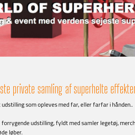
ste private samling af superhelte effekte
ot udstilling som opleves med far, eller farfar i hånden..
n forrygende udstilling, fyldt med samler legetøj, merch
de løber.