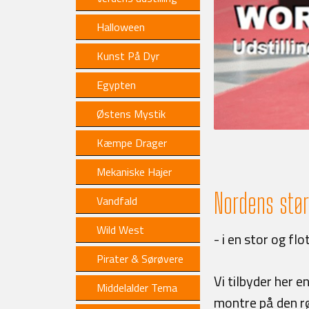
Halloween
Kunst På Dyr
Egypten
Østens Mystik
Kæmpe Drager
Mekaniske Hajer
Nordens stør
Vandfald
Wild West
- i en stor og fl
Pirater & Sørøvere
Vi tilbyder her e
Middelalder Tema
montre på den rø