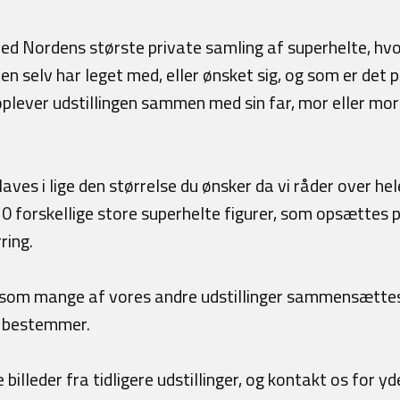
med Nordens største private samling af superhelte, hvor
en selv har leget med, eller ønsket sig, og som er det
ever udstillingen sammen med sin far, mor eller morfar
laves i lige den størrelse du ønsker da vi råder over he
20 forskellige store superhelte figurer, som opsættes 
ring.
n som mange af vores andre udstillinger sammensættes
 bestemmer.
illeder fra tidligere udstillinger, og kontakt os for yde