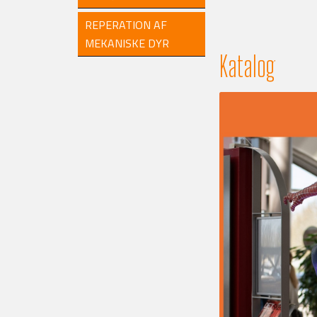
REPERATION AF
MEKANISKE DYR
Katalog