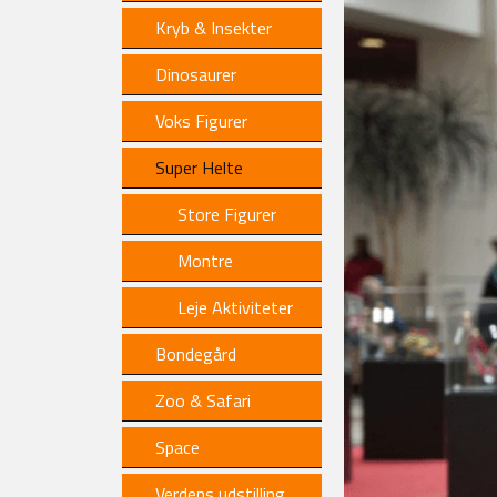
Kryb & Insekter
Dinosaurer
Voks Figurer
Super Helte
Store Figurer
Montre
Leje Aktiviteter
Bondegård
Zoo & Safari
Space
Verdens udstilling