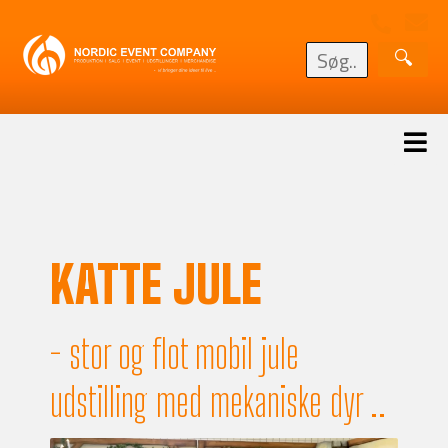
KATTE JULE
- stor og flot mobil jule
udstilling med mekaniske dyr ..