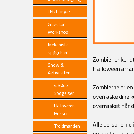
Udstillinger
Græskar
Workshop
Mekaniske
spøgelser
Zombier er kendt
Show &
Halloween arra
Aktiviteter
4 Søde
Zombierne er en 
Spøgelser
overraske dine k
overrasket når d
Halloween
Heksen
Alle personerne 
Troldmanden
optræder som ama