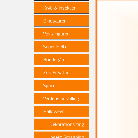
Kryb & Insekter
Dinosaurer
Voks Figurer
Super Helte
Bondegård
Zoo & Safari
Space
Verdens udstilling
Halloween
Dekorations ting
Insekt Smagning