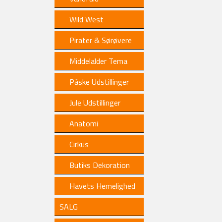
Wild West
Pirater & Sørøvere
Middelalder Tema
Påske Udstillinger
Jule Udstillinger
Anatomi
Cirkus
Butiks Dekoration
Havets Hemelighed
SALG