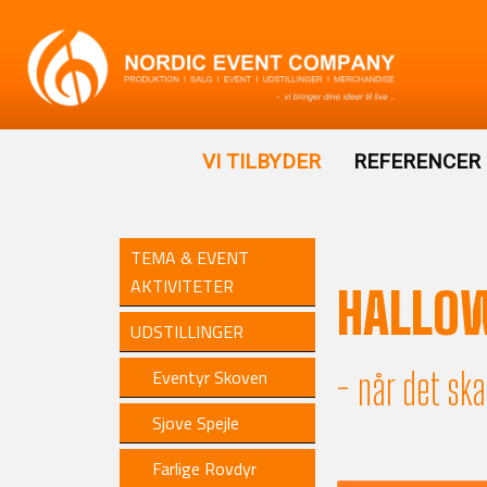
VI TILBYDER
REFERENCER
TEMA & EVENT
AKTIVITETER
HALLO
UDSTILLINGER
- når det ska
Eventyr Skoven
Sjove Spejle
Farlige Rovdyr