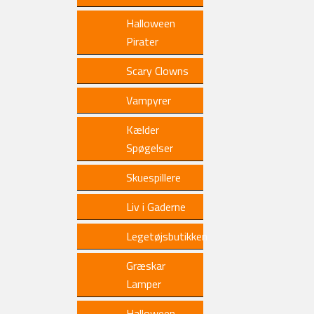
Halloween
Pirater
Scary Clowns
Vampyrer
Kælder
Spøgelser
Skuespillere
Liv i Gaderne
Legetøjsbutikken
Græskar
Lamper
Halloween