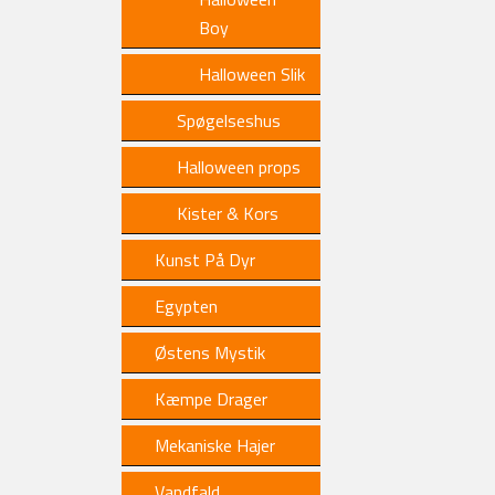
Boy
Halloween Slik
Spøgelseshus
Halloween props
Kister & Kors
Kunst På Dyr
Egypten
Østens Mystik
Kæmpe Drager
Mekaniske Hajer
Vandfald