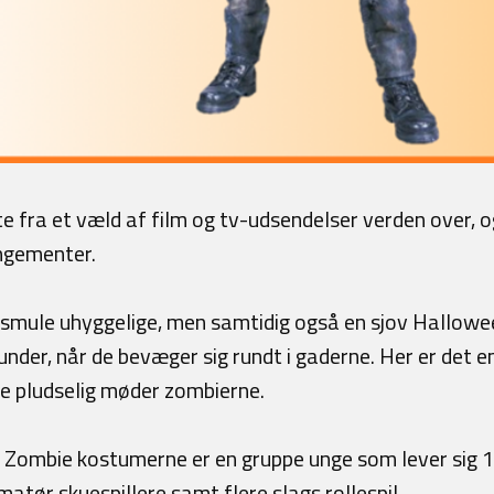
e fra et væld af film og tv-udsendelser verden over, og
ngementer.
smule uhyggelige, men samtidig også en sjov Hallowee
under, når de bevæger sig rundt i gaderne. Her er det e
e pludselig møder zombierne.
i Zombie kostumerne er en gruppe unge som lever sig 100
tør skuespillere samt flere slags rollespil.