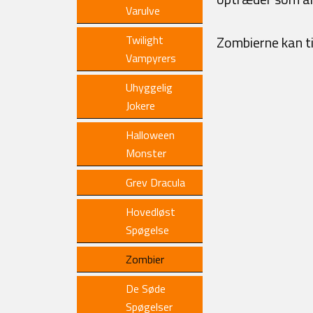
Varulve
Twilight
Zombierne kan ti
Vampyrers
Uhyggelig
Jokere
Halloween
Monster
Grev Dracula
Hovedløst
Spøgelse
Zombier
De Søde
Spøgelser