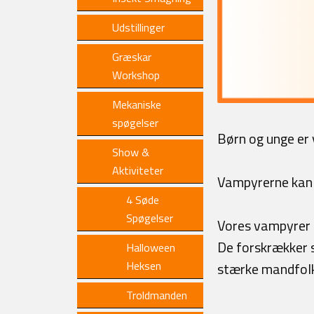
Udstillinger
Græskar
Workshop
Mekaniske
spøgelser
Børn og unge er 
Show &
Aktiviteter
Vampyrerne kan b
4 Søde
Spøgelser
Vores vampyrer 
De forskrækker se
Halloween
Heksen
stærke mandfolk
Troldmanden