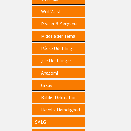
Wild West
Pirater & Sørøvere
Middelalder Tema
Påske Udstillinger
Jule Udstillinger
Anatomi
Cirkus
Butiks Dekoration
Havets Hemelighed
SALG