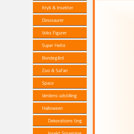
Kryb & Insekter
Dinosaurer
Voks Figurer
Super Helte
Bondegård
Zoo & Safari
Space
Verdens udstilling
Halloween
Dekorations ting
Insekt Smagning