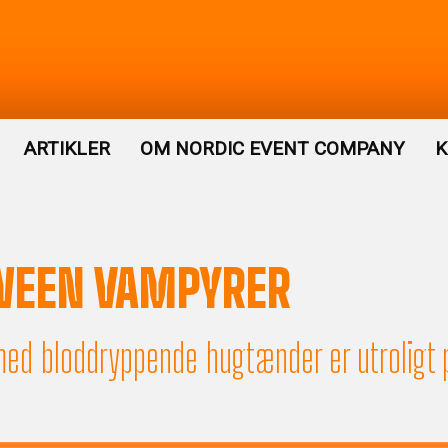
ARTIKLER
OM NORDIC EVENT COMPANY
K
WEEN VAMPYRER
ed bloddryppende hugtænder er utroligt 