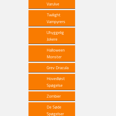
Varulve
Twilight
Vampyrers
Uhyggelig
Jokere
Halloween
Monster
Grev Dracula
Hovedløst
Spøgelse
Zombier
De Søde
Spøgelser