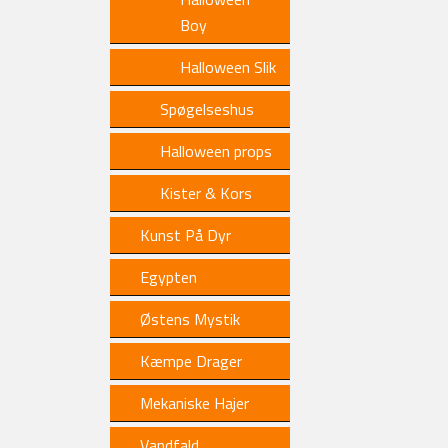
Boy
Halloween Slik
Spøgelseshus
Halloween props
Kister & Kors
Kunst På Dyr
Egypten
Østens Mystik
Kæmpe Drager
Mekaniske Hajer
Vandfald