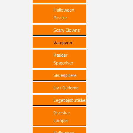
Halloween
Pirater
Scary Clowns
Vampyrer
Kælder
Spøgelser
Skuespillere
Liv i Gaderne
Legetøjsbutikken
Græskar
Lamper
Halloween