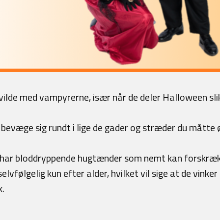
vilde med vampyrerne, især når de deler Halloween sli
evæge sig rundt i lige de gader og stræder du måtte ønsk
har bloddryppende hugtænder som nemt kan forskræk
lvfølgelig kun efter alder, hvilket vil sige at de vinker
.