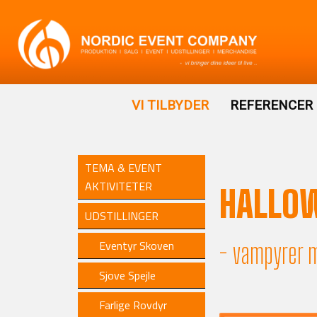
VI TILBYDER
REFERENCER
TEMA & EVENT
AKTIVITETER
HALLO
UDSTILLINGER
- vampyrer m
Eventyr Skoven
Sjove Spejle
Farlige Rovdyr