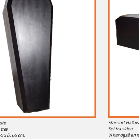
Stor sort Hallo
iste
Set fra siden
 træ
Vi har også en 
50 x D. 65 cm.