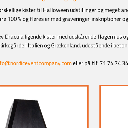
forskellige kister til Halloween udstillinger og meget and
are 100 % og fleres er med graveringer, inskriptioner o
 Dracula ligende kister med udskårende flagermus og 
irkegårde i Italien og Grækenland, udestående i beton
nfo@nordiceventcompany.com
eller på tlf. 71 74 74 34