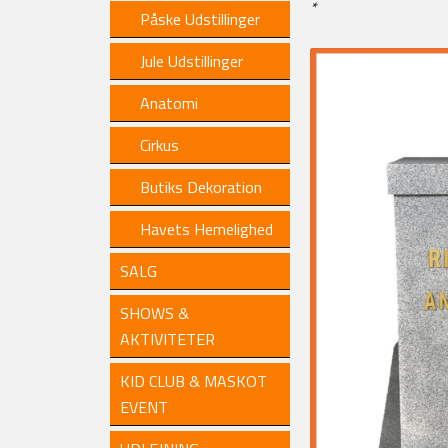
*
Påske Udstillinger
Jule Udstillinger
Anatomi
Cirkus
Butiks Dekoration
Havets Hemelighed
SALG
SHOWS &
AKTIVITETER
KID CLUB & MASKOT
EVENT