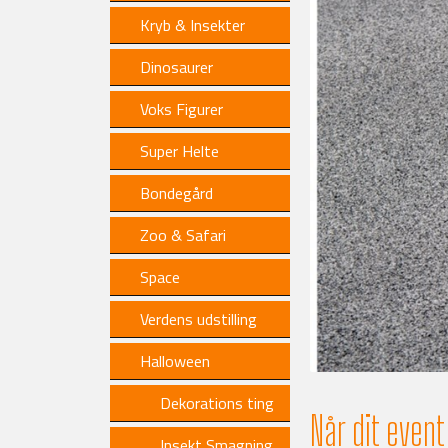
Kryb & Insekter
Dinosaurer
Voks Figurer
Super Helte
Bondegård
Zoo & Safari
Space
Verdens udstilling
Halloween
Dekorations ting
Når dit even
Insekt Smagning