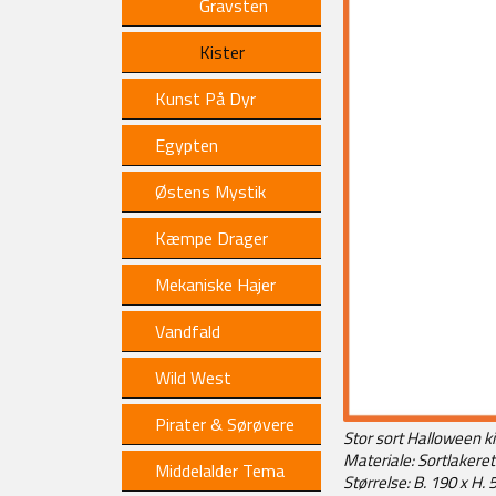
Gravsten
Kister
Kunst På Dyr
Egypten
Østens Mystik
Kæmpe Drager
Mekaniske Hajer
Vandfald
Wild West
Pirater & Sørøvere
Stor sort Halloween k
Materiale: Sortlakeret
Middelalder Tema
Størrelse: B. 190 x H. 