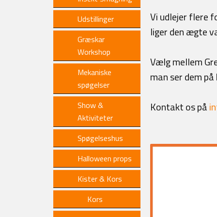
Vi udlejer flere 
Udstillinger
liger den ægte v
Græskar
Workshop
Vælg mellem Grev
Mekaniske
man ser dem på k
spøgelser
Show &
Kontakt os på
i
Aktiviteter
Spøgelseshus
Halloween props
Kister & Kors
Kors