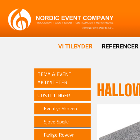
VI TILBYDER
REFERENCER
TEMA & EVENT
AKTIVITETER
HALLOW
UDSTILLINGER
Eventyr Skoven
Sjove Spejle
Farlige Rovdyr