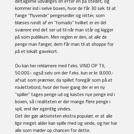
deltagerne udvælges én efter én på stedet, og
kommer ind i selve boxen, hvor de får 30 sek. til at
fange ”flyvende” pengesedler og nitter, som
blæses rundt af en ”tornado” hvilket er en del
sværere end det ser ud til når man står og kigger
på som publikum. Men reglen er den, at alle de
penge man fanger, dem får man til at shoppe for
på et lokalt gavekort.
Du kan her reklamere med f.eks. VIND OP TIL
50.000.- også selv om der f.eks. kun er kr. 8.000.-
afsat som præmier, da spillet foregår som på et
roulettebord, hvor der hver gang der er en ny
”spiller” tages penge ud og kastes nye penge ind i
boxen, så i realiteten er der mange flere penge i
spil, end der egentlig vindes.
Det der gør aktiviteten ekstra populær, er at alle
lige meget alder kan spille med og vinde, og her har
alle som møder op chancen for dette.