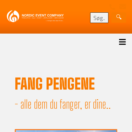
FANG PENGENE
- alle dem du fanger, er dine..