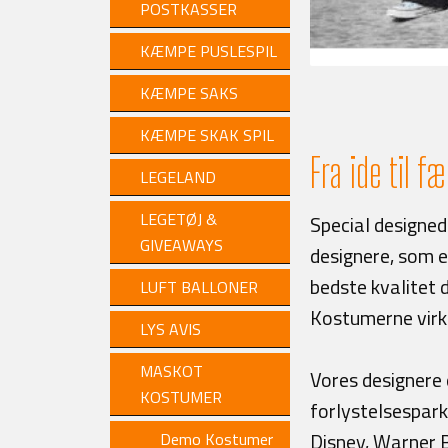
POSTKASSER
KÆMPE PUSLESPIL
KÆMPE SAKS
KÆMPE SKAK SPIL
Fra ide til f
LEGELAND
LEGETØJ &
Special designed
GIVEAWAYS
designere, som e
bedste kvalitet 
LUFT BALLONER
Kostumerne virke
LYS AVIS
MASKOT
Vores designere e
KOSTUMER
forlystelsespar
Disney, Warner B
Demo Kostumer