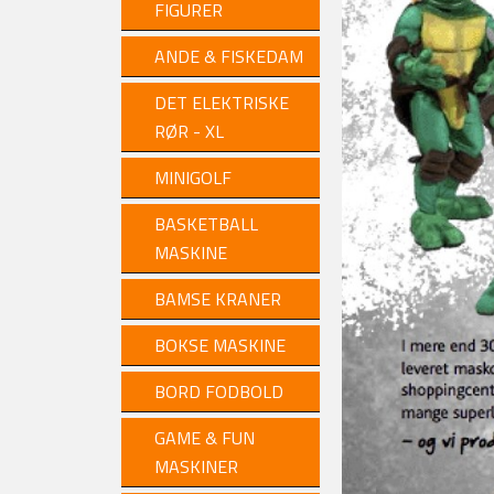
FIGURER
ANDE & FISKEDAM
DET ELEKTRISKE
RØR - XL
MINIGOLF
BASKETBALL
MASKINE
BAMSE KRANER
BOKSE MASKINE
BORD FODBOLD
GAME & FUN
MASKINER