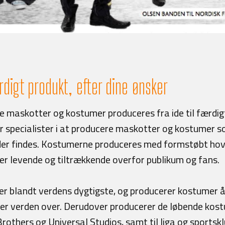
ærdigt produkt, efter dine ønsker
e maskotter og kostumer produceres fra ide til færdi
r specialister i at producere maskotter og kostumer so
der findes. Kostumerne produceres med formstøbt hove
r levende og tiltrækkende overfor publikum og fans.
r blandt verdens dygtigste, og producerer kostumer året
ker verden over. Derudover producerer de løbende kos
rothers og Universal Studios, samt til liga og sport