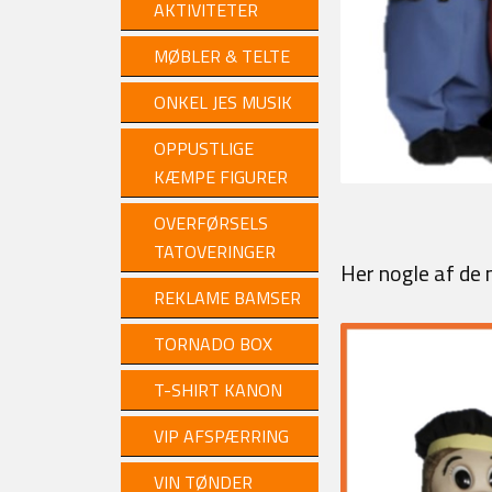
AKTIVITETER
MØBLER & TELTE
ONKEL JES MUSIK
OPPUSTLIGE
KÆMPE FIGURER
OVERFØRSELS
TATOVERINGER
Her nogle af de
REKLAME BAMSER
TORNADO BOX
T-SHIRT KANON
VIP AFSPÆRRING
VIN TØNDER