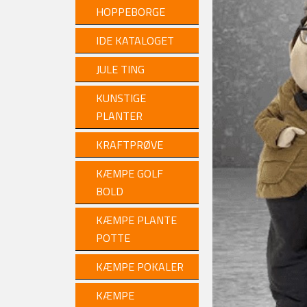
HOPPEBORGE
IDE KATALOGET
JULE TING
KUNSTIGE
PLANTER
KRAFTPRØVE
KÆMPE GOLF
BOLD
KÆMPE PLANTE
POTTE
KÆMPE POKALER
KÆMPE