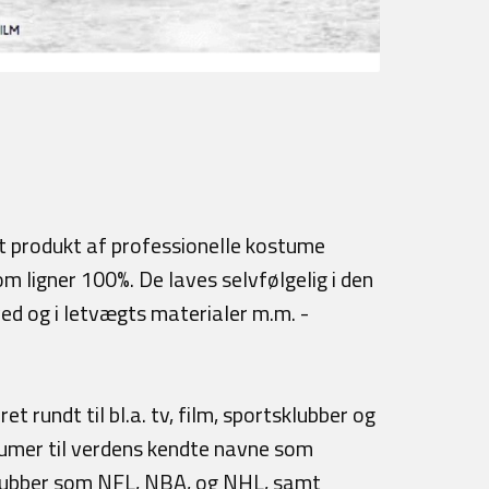
gt produkt af professionelle kostume
m ligner 100%. De laves selvfølgelig i den
d og i letvægts materialer m.m. -
 rundt til bl.a. tv, film, sportsklubber og
tumer til verdens kendte navne som
sklubber som NFL, NBA, og NHL, samt