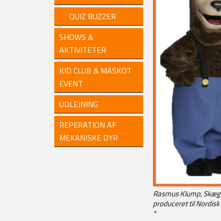
QUIZ BUZZER
SHOWS &
AKTIVITETER
KID CLUB & MASKOT
EVENT
UDLEJNING
REPERATION AF
MEKANISKE DYR
Rasmus Klump, Skæg 
produceret til Nordis
*