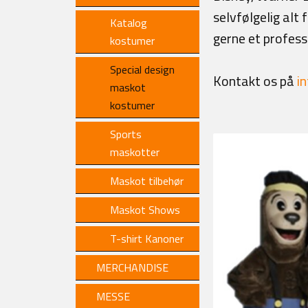
selvfølgelig alt
Katalog
gerne et profess
kostumer
Special design
Kontakt os på
i
maskot
kostumer
Sports
maskotter
Maskot tilbehør
Maskot Shows
T-shirt Kanoner
MERCHANDISE
MESSE