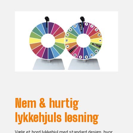
Nem & hurtig
lykkehjuls løsning
Vælg et bord lykkehjul med standard design, hvor