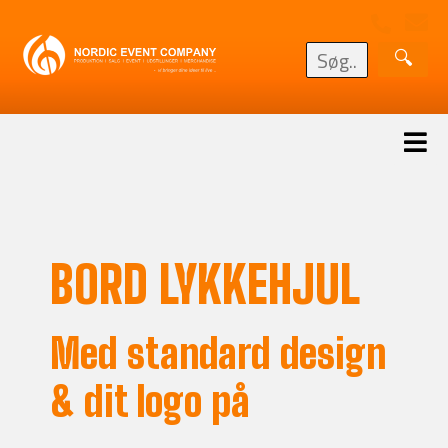
BORD LYKKEHJUL
Med standard design
& dit logo på