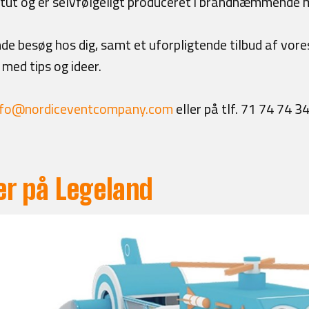
itut og er selvfølgeligt produceret i brandhæmmende m
nde besøg hos dig, samt et uforpligtende tilbud af vo
t med tips og ideer.
nfo@nordiceventcompany.com
eller på tlf. 71 74 74 34
r på Legeland