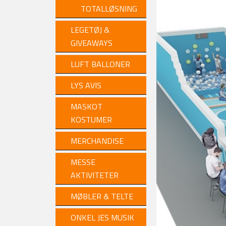
TOTALLØSNING
LEGETØJ &
GIVEAWAYS
LUFT BALLONER
LYS AVIS
MASKOT
KOSTUMER
MERCHANDISE
MESSE
AKTIVITETER
MØBLER & TELTE
ONKEL JES MUSIK