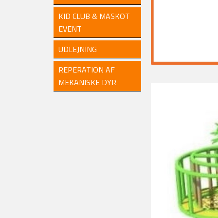
KID CLUB & MASKOT
EVENT
UDLEJNING
REPERATION AF
MEKANISKE DYR