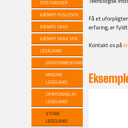
Teknologisk Inst
POSTKASSER
KÆMPE PUSLESPIL
Få et uforpligte
erfaring, er fyld
KÆMPE SAKS
KÆMPE SKAK SPIL
Kontakt os på
i
LEGELAND
EKSPERIMENTARIE
MINDRE
Eksemple
LEGELAND
OPBYGNING AF
LEGELAND
STORE
LEGELAND