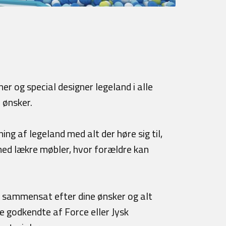
d
r og special designer legeland i alle
u ønsker.
ng af legeland med alt der høre sig til,
 med lækre møbler, hvor forældre kan
en sammensat efter dine ønsker og alt
e godkendte af Force eller Jysk