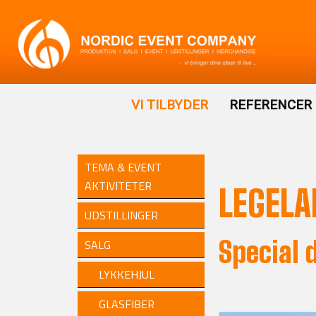
VI TILBYDER
REFERENCER
TEMA & EVENT
AKTIVITETER
LEGELA
UDSTILLINGER
Special 
SALG
LYKKEHJUL
GLASFIBER