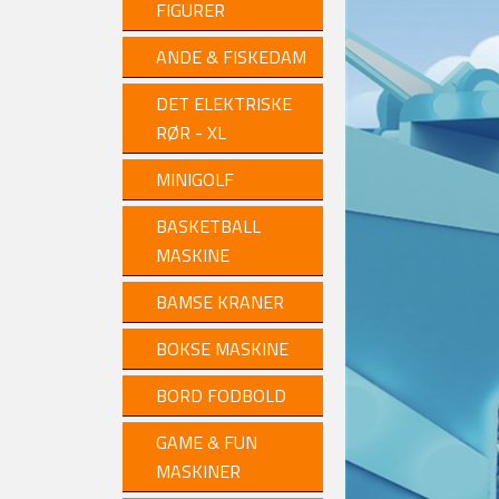
FIGURER
ANDE & FISKEDAM
DET ELEKTRISKE
RØR - XL
MINIGOLF
BASKETBALL
MASKINE
BAMSE KRANER
BOKSE MASKINE
BORD FODBOLD
GAME & FUN
MASKINER