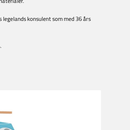
aterialer.
res legelands konsulent som med 36 års
.