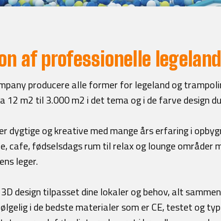
on af professionelle legelan
pany producere alle former for legeland og trampoline
fra 12 m2 til 3.000 m2 i det tema og i de farve design d
er dygtige og kreative med mange års erfaring i opbygni
be, cafe, fødselsdags rum til relax og lounge områder
mens leger.
t 3D design tilpasset dine lokaler og behov, alt samm
ølgelig i de bedste materialer som er CE, testet og typ