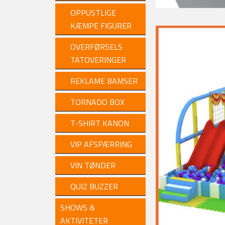
OPPUSTLIGE
KÆMPE FIGURER
OVERFØRSELS
TATOVERINGER
REKLAME BAMSER
TORNADO BOX
T-SHIRT KANON
VIP AFSPÆRRING
VIN TØNDER
QUIZ BUZZER
SHOWS &
AKTIVITETER