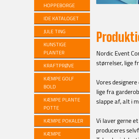
HOPPEBORGE
IDE KATALOGET
JULE TING
Produkti
KUNSTIGE
Nordic Event Com
PLANTER
størrelser, lige 
KRAFTPRØVE
KÆMPE GOLF
Vores designere 
BOLD
lige fra gardero
KÆMPE PLANTE
slappe af, alt i 
POTTE
Vi laver gerne e
KÆMPE POKALER
produceres selvf
KÆMPE