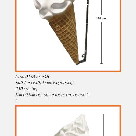
Is nr. 013A / A41B
Soft Ice i vaffel inkl. vægbeslag
110 cm. høj
Klik på billedet og se mere om denne is
*