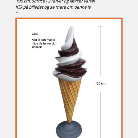
195 cm. softice i 2 farver og lækker vaffel
Klik på billedet og se mere om denne is
*