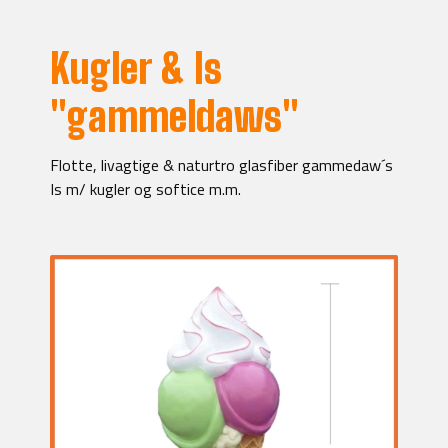
Kugler & Is
"gammeldaws"
Flotte, livagtige & naturtro glasfiber gammedaw´s
Is m/ kugler og softice m.m.